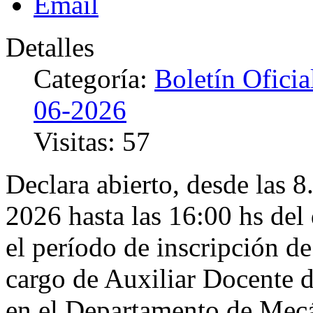
Detalles
Categoría:
Boletín Ofici
06-2026
Visitas: 57
Declara abierto, desde las 8
2026 hasta las 16:00 hs del 
el período de inscripción de
cargo de Auxiliar Docente 
en el Departamento de Me