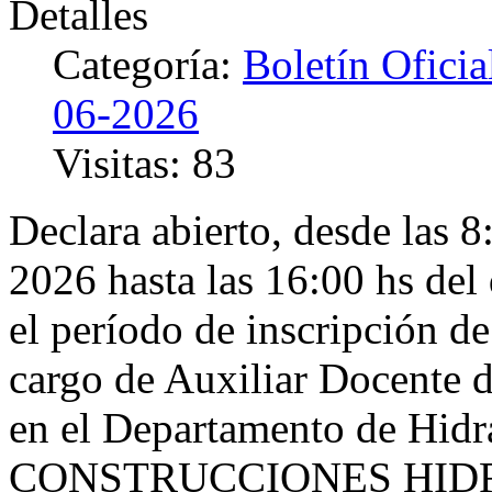
Detalles
Categoría:
Boletín Ofici
06-2026
Visitas: 83
Declara abierto, desde las 8
2026 hasta las 16:00 hs del 
el período de inscripción de
cargo de Auxiliar Docente 
en el Departamento de Hidra
CONSTRUCCIONES HID