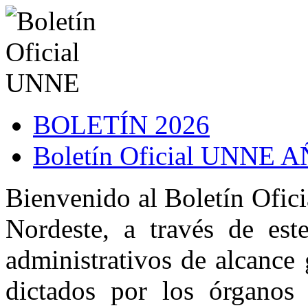
BOLETÍN 2026
Boletín Oficial UNNE
Bienvenido al Boletín Ofici
Nordeste, a través de este
administrativos de alcance
dictados por los órganos