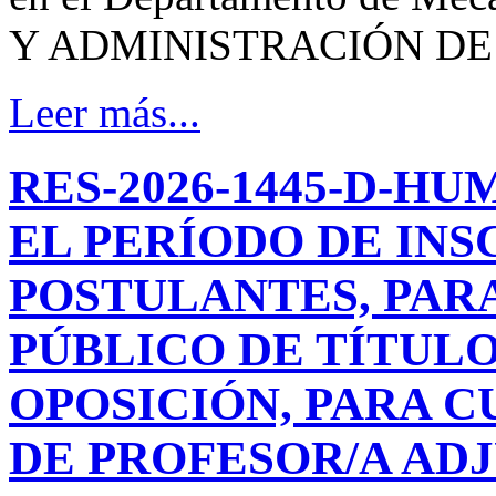
Y ADMINISTRACIÓN DE
Leer más...
RES-2026-1445-D-HU
EL PERÍODO DE INS
POSTULANTES, PAR
PÚBLICO DE TÍTUL
OPOSICIÓN, PARA C
DE PROFESOR/A ADJ