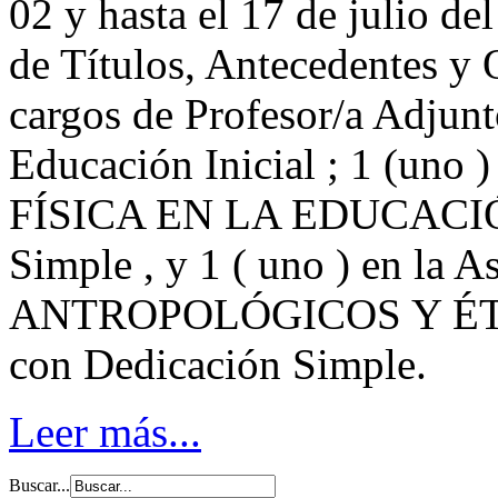
02 y hasta el 17 de julio d
de Títulos, Antecedentes y 
cargos de Profesor/a Adjun
Educación Inicial ; 1 (un
FÍSICA EN LA EDUCACIÓN
Simple , y 1 ( uno ) en 
ANTROPOLÓGICOS Y ÉT
con Dedicación Simple.
Leer más...
Buscar...