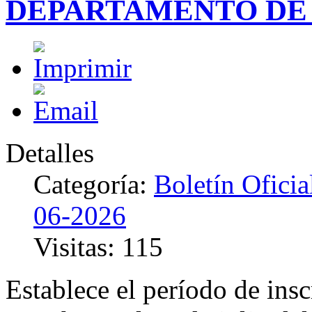
DEPARTAMENTO DE 
Detalles
Categoría:
Boletín Ofici
06-2026
Visitas: 115
Establece el período de insc