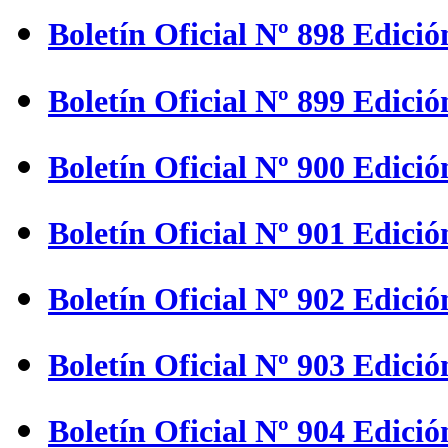
Boletín Oficial Nº 898 Edici
Boletín Oficial Nº 899 Edici
Boletín Oficial Nº 900 Edici
Boletín Oficial Nº 901 Edici
Boletín Oficial Nº 902 Edici
Boletín Oficial Nº 903 Edici
Boletín Oficial Nº 904 Edici