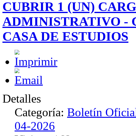
CUBRIR 1 (UN) CA
ADMINISTRATIVO - 
CASA DE ESTUDIOS
Detalles
Categoría:
Boletín Ofici
04-2026