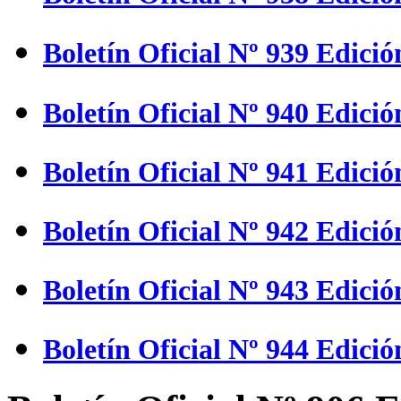
Boletín Oficial Nº 939 Edici
Boletín Oficial Nº 940 Edici
Boletín Oficial Nº 941 Edici
Boletín Oficial Nº 942 Edici
Boletín Oficial Nº 943 Edici
Boletín Oficial Nº 944 Edici