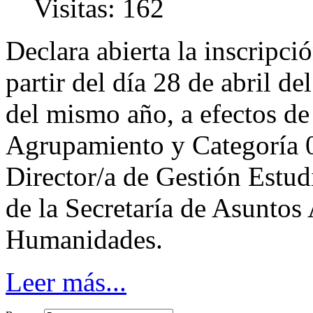
Visitas: 162
Declara abierta la inscripci
partir del día 28 de abril d
del mismo año, a efectos de
Agrupamiento y Categoría 0
Director/a de Gestión Estud
de la Secretaría de Asuntos
Humanidades.
Leer más...