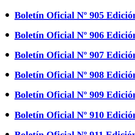
Boletín Oficial Nº 905 Edici
Boletín Oficial Nº 906 Edici
Boletín Oficial Nº 907 Edici
Boletín Oficial Nº 908 Edici
Boletín Oficial Nº 909 Edici
Boletín Oficial Nº 910 Edici
Boletín Oficial Nº 911 Edici