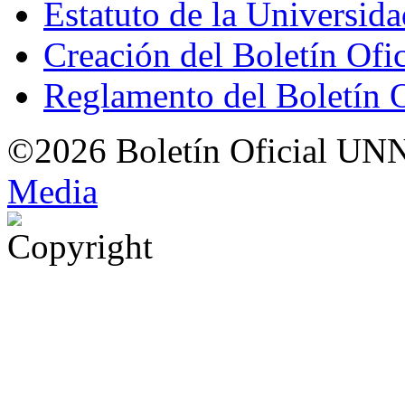
Estatuto de la Universid
Creación del Boletín Ofi
Reglamento del Boletín 
©2026 Boletín Oficial UN
Med
i
a