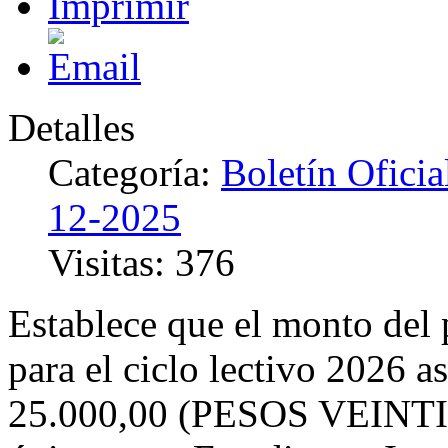
Detalles
Categoría:
Boletín Ofici
12-2025
Visitas: 376
Establece que el monto del
para el ciclo lectivo 2026 a
25.000,00 (PESOS VEINT