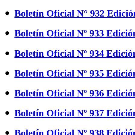
Boletín Oficial N° 932 Edici
Boletín Oficial Nº 933 Edici
Boletín Oficial Nº 934 Edici
Boletín Oficial Nº 935 Edici
Boletín Oficial Nº 936 Edici
Boletín Oficial Nº 937 Edici
Boletín Oficial Nº 938 Edici