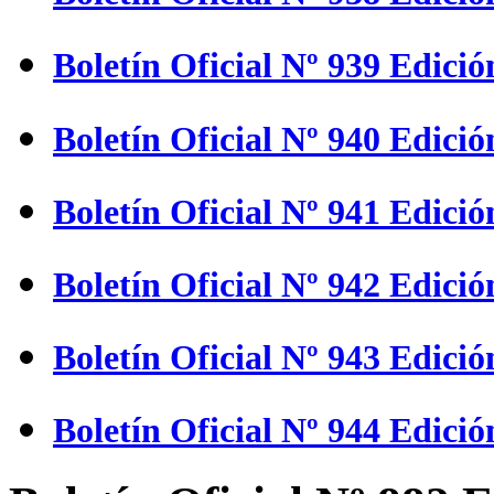
Boletín Oficial Nº 939 Edici
Boletín Oficial Nº 940 Edici
Boletín Oficial Nº 941 Edici
Boletín Oficial Nº 942 Edici
Boletín Oficial Nº 943 Edici
Boletín Oficial Nº 944 Edici