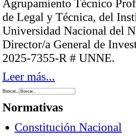
Agrupamiento Técnico Profes
de Legal y Técnica, del Inst
Universidad Nacional del N
Director/a General de Inves
2025-7355-R # UNNE.
Leer más...
Buscar...
Normativas
Constitución Nacional