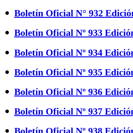
Boletín Oficial N° 932 Edici
Boletín Oficial Nº 933 Edici
Boletín Oficial Nº 934 Edici
Boletín Oficial Nº 935 Edici
Boletín Oficial Nº 936 Edici
Boletín Oficial Nº 937 Edici
Boletín Oficial Nº 938 Edici