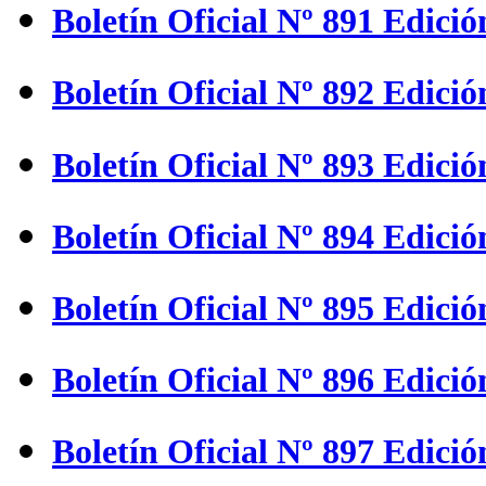
Boletín Oficial Nº 891 Edici
Boletín Oficial Nº 892 Edici
Boletín Oficial Nº 893 Edici
Boletín Oficial Nº 894 Edici
Boletín Oficial Nº 895 Edici
Boletín Oficial Nº 896 Edici
Boletín Oficial Nº 897 Edici