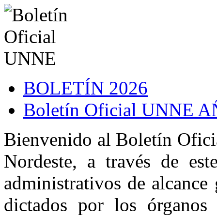
BOLETÍN 2026
Boletín Oficial UNNE
Bienvenido al Boletín Ofici
Nordeste, a través de este
administrativos de alcance
dictados por los órganos