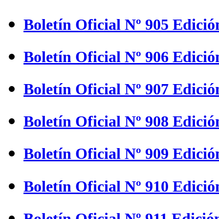
Boletín Oficial Nº 905 Edici
Boletín Oficial Nº 906 Edici
Boletín Oficial Nº 907 Edici
Boletín Oficial Nº 908 Edici
Boletín Oficial Nº 909 Edici
Boletín Oficial Nº 910 Edici
Boletín Oficial Nº 911 Edici