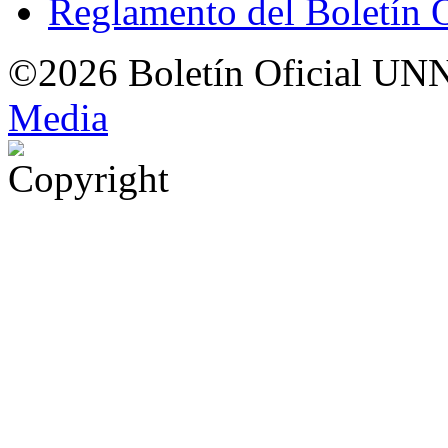
Reglamento del Boletín 
©2026 Boletín Oficial UN
Med
i
a