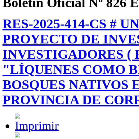
Boletín Oficial Nº 826 
RES-2025-414-CS # U
PROYECTO DE INVE
INVESTIGADORES ( P
"LÍQUENES COMO B
BOSQUES NATIVOS 
PROVINCIA DE COR