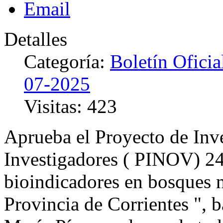
Detalles
Categoría:
Boletín Ofici
07-2025
Visitas: 423
Aprueba el Proyecto de Inv
Investigadores ( PINOV) 2
bioindicadores en bosques n
Provincia de Corrientes ", 