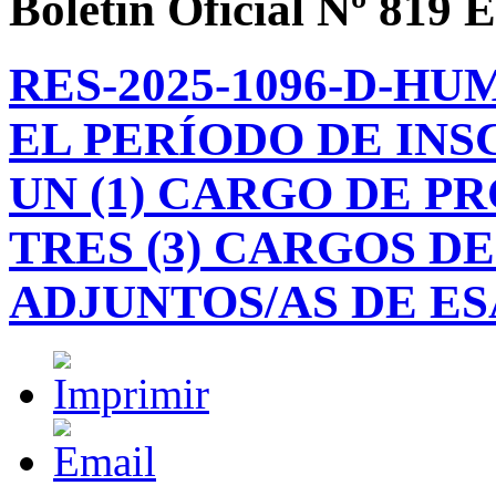
Boletín Oficial Nº 819 
RES-2025-1096-D-HU
EL PERÍODO DE INS
UN (1) CARGO DE P
TRES (3) CARGOS D
ADJUNTOS/AS DE E