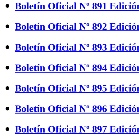
Boletín Oficial Nº 891 Edici
Boletín Oficial Nº 892 Edici
Boletín Oficial Nº 893 Edici
Boletín Oficial Nº 894 Edici
Boletín Oficial Nº 895 Edici
Boletín Oficial Nº 896 Edici
Boletín Oficial Nº 897 Edici