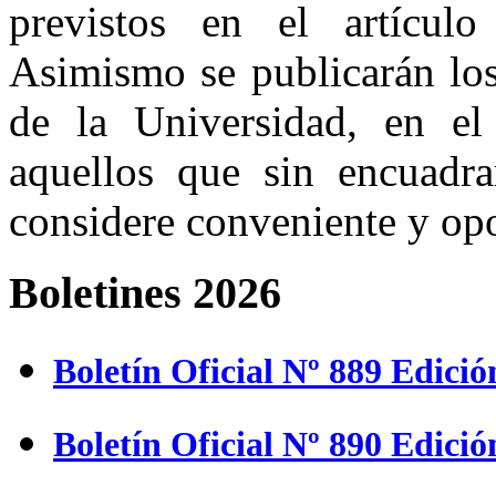
previstos en el artículo
Asimismo se publicarán los
de la Universidad, en e
aquellos que sin encuadrar
considere conveniente y op
Boletines 2026
Boletín Oficial Nº 889 Edici
Boletín Oficial Nº 890 Edici