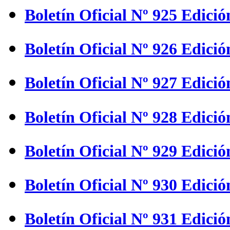
Boletín Oficial Nº 925 Edici
Boletín Oficial Nº 926 Edici
Boletín Oficial Nº 927 Edici
Boletín Oficial Nº 928 Edici
Boletín Oficial Nº 929 Edici
Boletín Oficial Nº 930 Edici
Boletín Oficial Nº 931 Edici