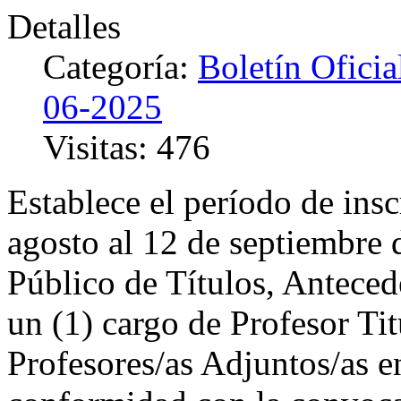
Detalles
Categoría:
Boletín Ofici
06-2025
Visitas: 476
Establece el período de insc
agosto al 12 de septiembre 
Público de Títulos, Anteced
un (1) cargo de Profesor Titu
Profesores/as Adjuntos/as 