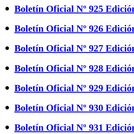
Boletín Oficial Nº 925 Edici
Boletín Oficial Nº 926 Edici
Boletín Oficial Nº 927 Edici
Boletín Oficial Nº 928 Edici
Boletín Oficial Nº 929 Edici
Boletín Oficial Nº 930 Edici
Boletín Oficial Nº 931 Edici