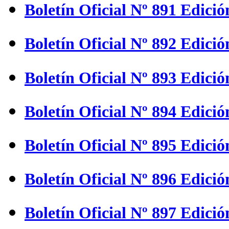
Boletín Oficial Nº 891 Edici
Boletín Oficial Nº 892 Edici
Boletín Oficial Nº 893 Edici
Boletín Oficial Nº 894 Edici
Boletín Oficial Nº 895 Edici
Boletín Oficial Nº 896 Edici
Boletín Oficial Nº 897 Edici