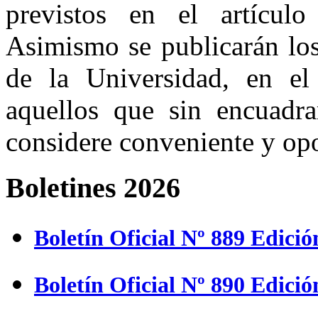
previstos en el artículo
Asimismo se publicarán los
de la Universidad, en e
aquellos que sin encuadrar
considere conveniente y op
Boletines 2026
Boletín Oficial Nº 889 Edici
Boletín Oficial Nº 890 Edici