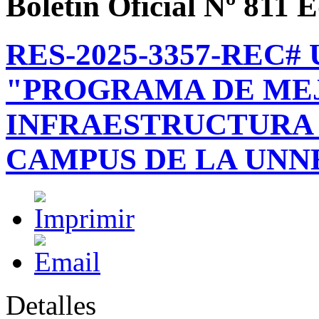
Boletín Oficial Nº 811 
RES-2025-3357-REC#
"PROGRAMA DE ME
INFRAESTRUCTURA 
CAMPUS DE LA UNN
Detalles