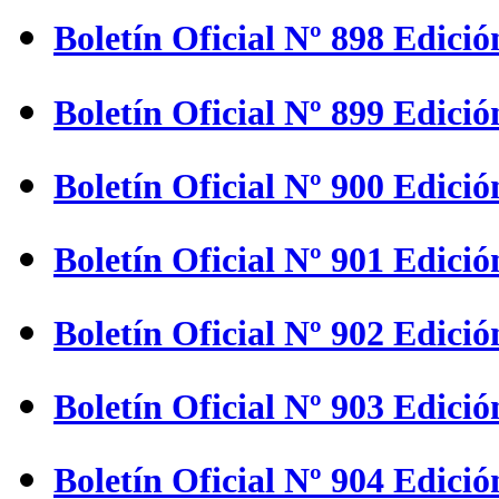
Boletín Oficial Nº 898 Edici
Boletín Oficial Nº 899 Edici
Boletín Oficial Nº 900 Edici
Boletín Oficial Nº 901 Edici
Boletín Oficial Nº 902 Edici
Boletín Oficial Nº 903 Edici
Boletín Oficial Nº 904 Edici