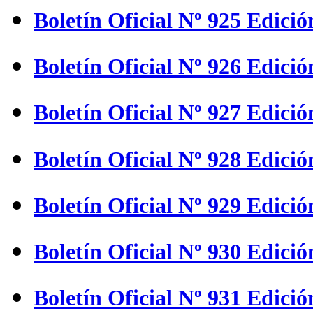
Boletín Oficial Nº 925 Edici
Boletín Oficial Nº 926 Edici
Boletín Oficial Nº 927 Edici
Boletín Oficial Nº 928 Edici
Boletín Oficial Nº 929 Edici
Boletín Oficial Nº 930 Edici
Boletín Oficial Nº 931 Edici