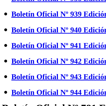
Boletín Oficial Nº 939 Edici
Boletín Oficial Nº 940 Edici
Boletín Oficial Nº 941 Edici
Boletín Oficial Nº 942 Edici
Boletín Oficial Nº 943 Edici
Boletín Oficial Nº 944 Edici