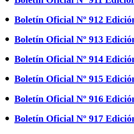
Boletín Oficial Nº 912 Edici
Boletín Oficial Nº 913 Edici
Boletín Oficial Nº 914 Edici
Boletín Oficial Nº 915 Edici
Boletín Oficial Nº 916 Edici
Boletín Oficial Nº 917 Edici