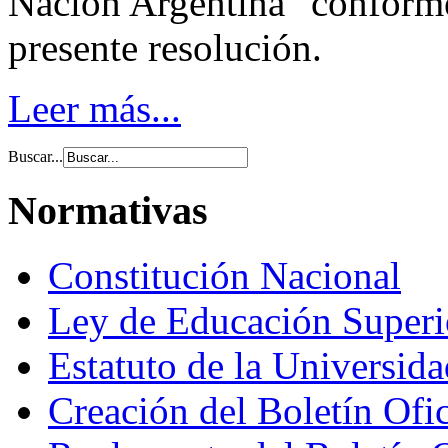
Nación Argentina" conforme
presente resolución.
Leer más...
Buscar...
Normativas
Constitución Nacional
Ley de Educación Super
Estatuto de la Universid
Creación del Boletín Ofi