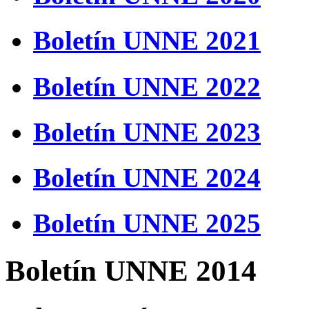
Boletín UNNE 2021
Boletín UNNE 2022
Boletín UNNE 2023
Boletín UNNE 2024
Boletín UNNE 2025
Boletín UNNE 2014