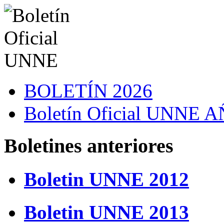
BOLETÍN 2026
Boletín Oficial UNNE
Boletines anteriores
Boletin UNNE 2012
Boletin UNNE 2013