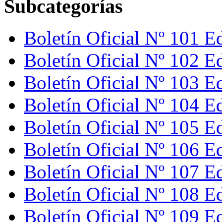
Subcategorías
Boletín Oficial Nº 101 E
Boletín Oficial Nº 102 E
Boletín Oficial Nº 103 E
Boletín Oficial Nº 104 E
Boletín Oficial Nº 105 E
Boletín Oficial Nº 106 E
Boletín Oficial Nº 107 E
Boletín Oficial Nº 108 E
Boletín Oficial Nº 109 E