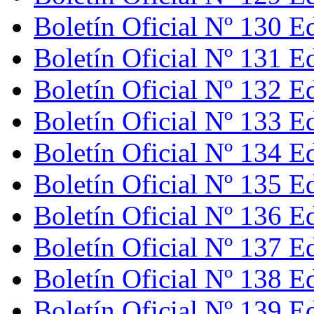
Boletín Oficial Nº 130 E
Boletín Oficial Nº 131 E
Boletín Oficial Nº 132 E
Boletín Oficial Nº 133 E
Boletín Oficial Nº 134 E
Boletín Oficial Nº 135 E
Boletín Oficial Nº 136 E
Boletín Oficial Nº 137 E
Boletín Oficial Nº 138 E
Boletín Oficial Nº 139 E