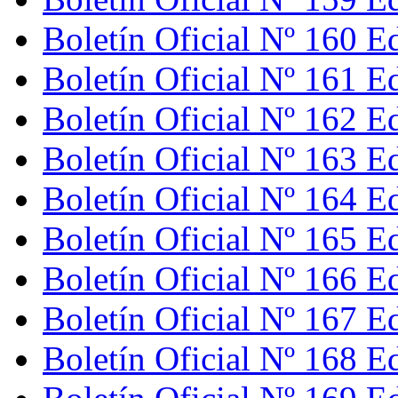
Boletín Oficial Nº 160 E
Boletín Oficial Nº 161 E
Boletín Oficial Nº 162 E
Boletín Oficial Nº 163 E
Boletín Oficial Nº 164 E
Boletín Oficial Nº 165 E
Boletín Oficial Nº 166 E
Boletín Oficial Nº 167 E
Boletín Oficial Nº 168 E