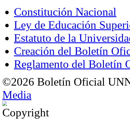
Constitución Nacional
Ley de Educación Super
Estatuto de la Universid
Creación del Boletín Ofi
Reglamento del Boletín 
©2026 Boletín Oficial UN
Med
i
a