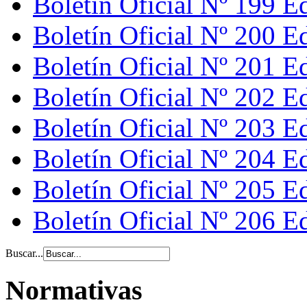
Boletín Oficial Nº 199 E
Boletín Oficial Nº 200 E
Boletín Oficial Nº 201 E
Boletín Oficial Nº 202 E
Boletín Oficial Nº 203 E
Boletín Oficial Nº 204 E
Boletín Oficial Nº 205 E
Boletín Oficial Nº 206 E
Buscar...
Normativas