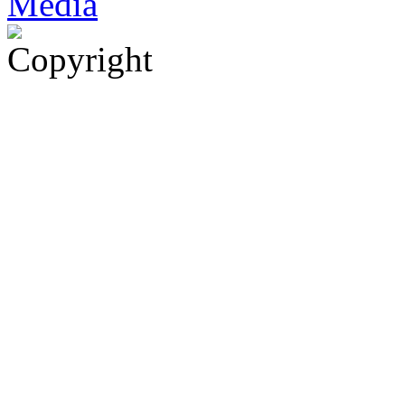
Med
i
a