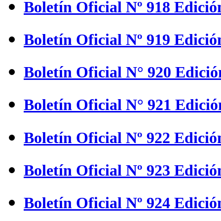
Boletín Oficial Nº 918 Edici
Boletín Oficial Nº 919 Edici
Boletín Oficial N° 920 Edici
Boletín Oficial N° 921 Edici
Boletín Oficial Nº 922 Edici
Boletín Oficial Nº 923 Edici
Boletín Oficial Nº 924 Edici