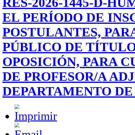
RES-2026-1445-D-HU
EL PERÍODO DE INS
POSTULANTES, PAR
PÚBLICO DE TÍTUL
OPOSICIÓN, PARA C
DE PROFESOR/A ADJ
DEPARTAMENTO DE 