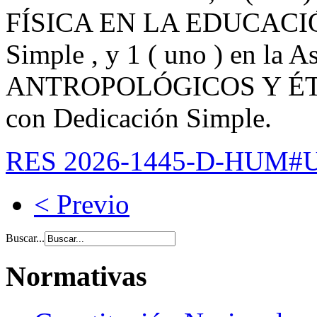
FÍSICA EN LA EDUCACIÓN
Simple , y 1 ( uno ) en 
ANTROPOLÓGICOS Y ÉT
con Dedicación Simple.
RES 2026-1445-D-HUM#
< Previo
Buscar...
Normativas