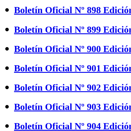
Boletín Oficial Nº 898 Edici
Boletín Oficial Nº 899 Edici
Boletín Oficial Nº 900 Edici
Boletín Oficial Nº 901 Edici
Boletín Oficial Nº 902 Edici
Boletín Oficial Nº 903 Edici
Boletín Oficial Nº 904 Edici