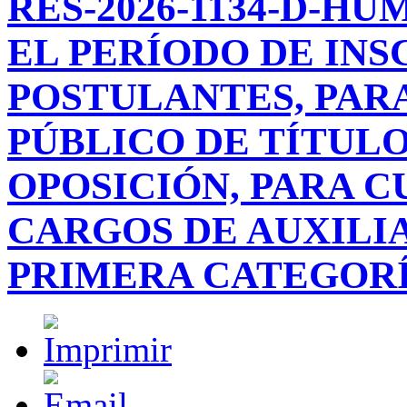
RES-2026-1134-D-HU
EL PERÍODO DE INS
POSTULANTES, PAR
PÚBLICO DE TÍTUL
OPOSICIÓN, PARA CU
CARGOS DE AUXILI
PRIMERA CATEGOR