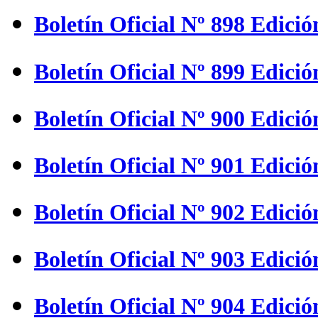
Boletín Oficial Nº 898 Edici
Boletín Oficial Nº 899 Edici
Boletín Oficial Nº 900 Edici
Boletín Oficial Nº 901 Edici
Boletín Oficial Nº 902 Edici
Boletín Oficial Nº 903 Edici
Boletín Oficial Nº 904 Edici