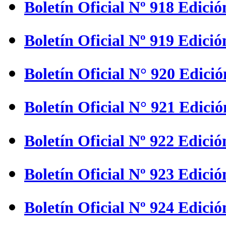
Boletín Oficial Nº 918 Edici
Boletín Oficial Nº 919 Edici
Boletín Oficial N° 920 Edici
Boletín Oficial N° 921 Edici
Boletín Oficial Nº 922 Edici
Boletín Oficial Nº 923 Edici
Boletín Oficial Nº 924 Edici