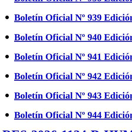
Boletín Oficial Nº 939 Edici
Boletín Oficial Nº 940 Edici
Boletín Oficial Nº 941 Edici
Boletín Oficial Nº 942 Edici
Boletín Oficial Nº 943 Edici
Boletín Oficial Nº 944 Edici