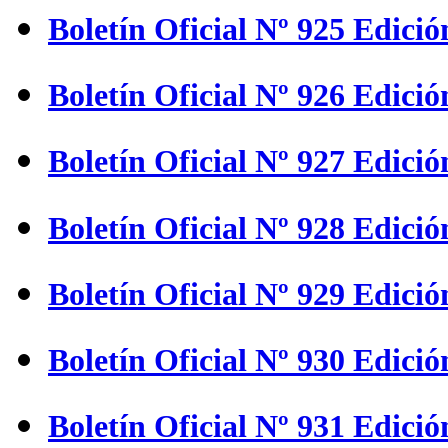
Boletín Oficial Nº 925 Edici
Boletín Oficial Nº 926 Edici
Boletín Oficial Nº 927 Edici
Boletín Oficial Nº 928 Edici
Boletín Oficial Nº 929 Edici
Boletín Oficial Nº 930 Edici
Boletín Oficial Nº 931 Edici