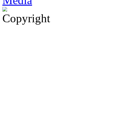
Med
i
a