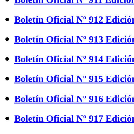
Boletín Oficial Nº 912 Edici
Boletín Oficial Nº 913 Edici
Boletín Oficial Nº 914 Edici
Boletín Oficial Nº 915 Edici
Boletín Oficial Nº 916 Edici
Boletín Oficial Nº 917 Edici