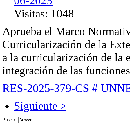
06-2025
Visitas: 1048
Aprueba el Marco Normativ
Curricularización de la Ex
a la curricularización de l
integración de las funcione
RES-2025-379-CS # UNN
Siguiente >
Buscar...