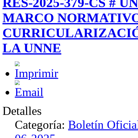
RES-2025-379-CS # 
MARCO NORMATIVO
CURRICULARIZACIÓ
LA UNNE
Detalles
Categoría:
Boletín Ofici