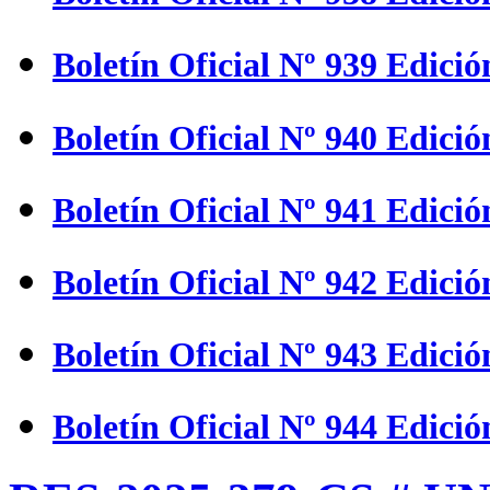
Boletín Oficial Nº 939 Edici
Boletín Oficial Nº 940 Edici
Boletín Oficial Nº 941 Edici
Boletín Oficial Nº 942 Edici
Boletín Oficial Nº 943 Edici
Boletín Oficial Nº 944 Edici