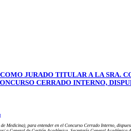
RA COMO JURADO TITULAR A LA SRA. 
ONCURSO CERRADO INTERNO, DISPUES
3
ad de Medicina), para entender en el Concurso Cerrado Interno, dispu
or/ a General de Gestión Académica- Secretaría General Académica de